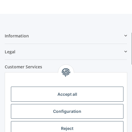
Information
Legal
Customer Services
Do you have questions about our products or your order? We
are happy to help you:
Tuesdays:
Accept all
15:00 - 18:00
Wednesdays:
Configuration
10:00 - 12:00 / 15:00 - 18:00
Fridays:
15:00 - 18:00
Reject