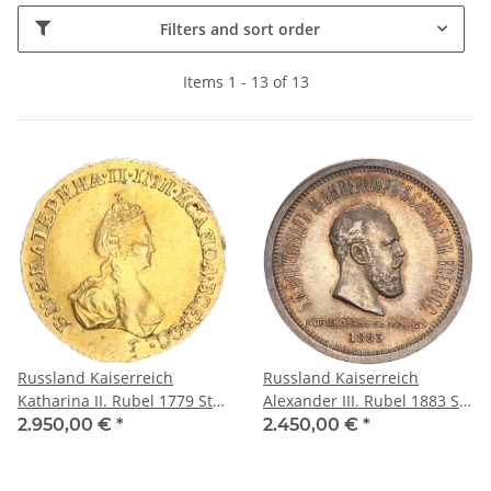
Filters and sort order
Items 1 - 13 of 13
Russland Kaiserreich
Russland Kaiserreich
Katharina II. Rubel 1779 St.
Alexander III. Rubel 1883 St.
Petersburg vz-stgl.
Petersburg auf seine
2.950,00 €
*
2.450,00 €
*
Krönung Silber vz-stgl.