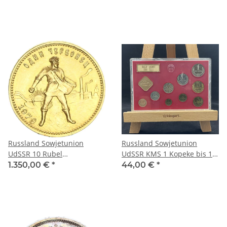
Russland Sowjetunion
Russland Sowjetunion
UdSSR 10 Rubel
UdSSR KMS 1 Kopeke bis 1
(Tscherwonez) 1979 MMD
Rubel 1991 Kursmünzensatz
1.350,00 €
*
44,00 €
*
(Moskau) gold stgl., bfr.
+ Token PP