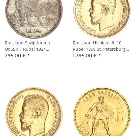
Russland Sowjetunion
Russland Nikolaus II. 10
UdSSR 1 Rubel 1924
Rubel 1899 St. Petersburg
Leningrad Silber vz-stgl.
Gold ss-vz
295,00 €
*
1.395,00 €
*