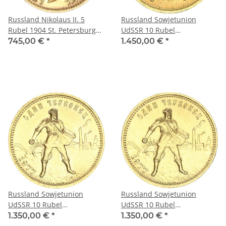
Russland Nikolaus II. 5
Russland Sowjetunion
Rubel 1904 St. Petersburg
UdSSR 10 Rubel
Gold ss-vz
(Tscherwonez) 1976 Moskau
745,00 €
*
1.450,00 €
*
gold stgl., bfr.
Russland Sowjetunion
Russland Sowjetunion
UdSSR 10 Rubel
UdSSR 10 Rubel
(Tscherwonez) 1977 MMD
(Tscherwonez) 1977 MMD
1.350,00 €
*
1.350,00 €
*
(Moskau) gold stgl., bfr.
(Moskau) gold stgl., bfr.