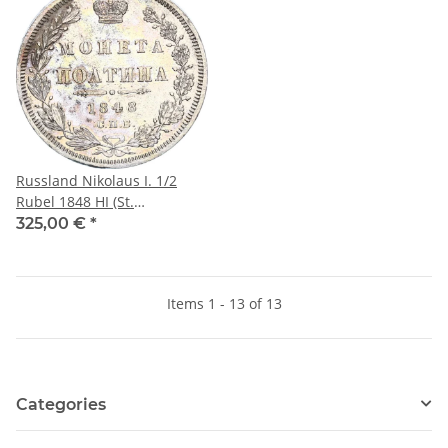
Russland Nikolaus I. 1/2
Rubel 1848 HI (St.
Petersburg) silver ss-vz
325,00 €
*
Items 1 - 13 of 13
Categories