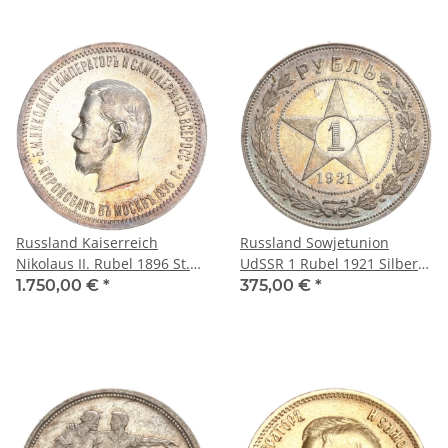
Russland Kaiserreich
Russland Sowjetunion
Nikolaus II. Rubel 1896 St.
UdSSR 1 Rubel 1921 Silber
Petersburg auf seine
vz-stgl.
1.750,00 €
*
375,00 €
*
Krönung Silber vz+/vz