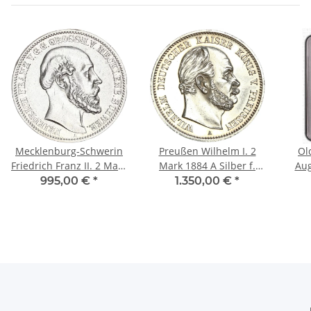
Mecklenburg-Schwerin
Preußen Wilhelm I. 2
Ol
Friedrich Franz II. 2 Mark
Mark 1884 A Silber f.
Aug
1876 A Silber f. vz Jäger
stgl. Jäger 96
PCG
995,00 €
*
1.350,00 €
*
84