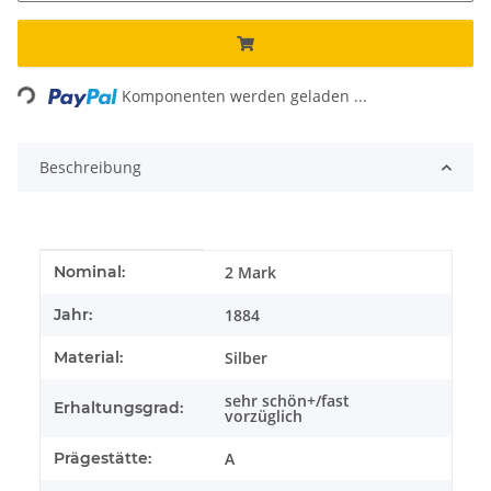
Loading...
Komponenten werden geladen ...
Beschreibung
Produkteigenschaft
Wert
2 Mark
Nominal:
1884
Jahr:
Silber
Material:
sehr schön+/fast
Erhaltungsgrad:
vorzüglich
A
Prägestätte: