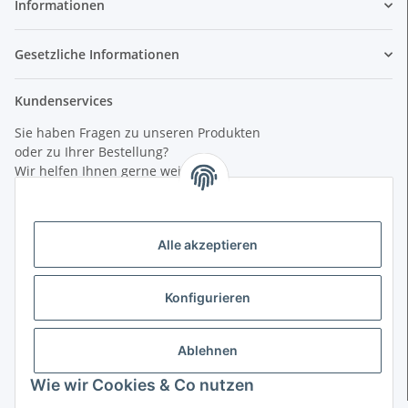
Informationen
Gesetzliche Informationen
Kundenservices
Sie haben Fragen zu unseren Produkten
oder zu Ihrer Bestellung?
Wir helfen Ihnen gerne weiter.
Dienstags:
15:00 - 18:00
Mittwochs:
Alle akzeptieren
10:00 - 12:00 / 15:00 - 18:00
Freitags:
15:00 - 18:00
Konfigurieren
+49(0)5971-4010900
info@mhl-shop.de
Ablehnen
Münsterstr. 2
48431 Rheine
Wie wir Cookies & Co nutzen