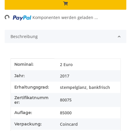
ing...
Komponenten werden geladen ...
Beschreibung
Produkteigenschaft
Wert
2 Euro
Nominal:
2017
Jahr:
stempelglanz, bankfrisch
Erhaltungsgrad:
Zertifikatnumm
80075
er:
85000
Auflage:
Coincard
Verpackung: