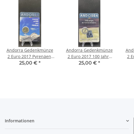
Andorra Gedenkmünze
Andorra Gedenkmünze
And
2 Euro 2017 Pyrenäen,
2 Euro 2017 100 Jahre
2 E
Coincard stgl., bfr.
National Hymne
R
25,00 €
*
25,00 €
*
Andorras, Coincard stgl.,
C
bfr.
Informationen