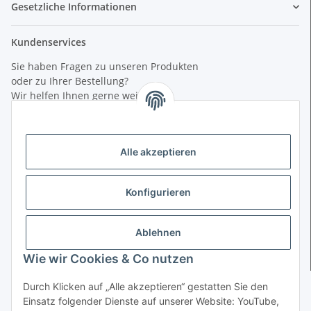
Gesetzliche Informationen
Kundenservices
Sie haben Fragen zu unseren Produkten
oder zu Ihrer Bestellung?
Wir helfen Ihnen gerne weiter.
Dienstags:
15:00 - 18:00
Mittwochs:
Alle akzeptieren
10:00 - 12:00 / 15:00 - 18:00
Freitags:
15:00 - 18:00
Konfigurieren
+49(0)5971-4010900
info@mhl-shop.de
Ablehnen
Münsterstr. 2
48431 Rheine
Wie wir Cookies & Co nutzen
Zahlungsmöglichkeiten
Durch Klicken auf „Alle akzeptieren“ gestatten Sie den
Einsatz folgender Dienste auf unserer Website: YouTube,